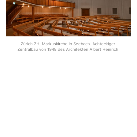
Zürich ZH, Markuskirche in Seebach. Achteckiger 
Zentralbau von 1948 des Architekten Albert Heinrich 
Steiner, Teil eines Ensembles bestehend aus Kirche mit 
Pfarrhaus, freistehendem Kirchturm, Kirchgemeinde- und 
Sigristenhaus sowie Unterrichtsgebäude (Foto: Muriel Hotz, 
2025).
Rapperswil SG, Wohn- und
Geschäftshaus in der Altstadt
Bauuntersuchung mit Baubegleitung
An prominenter Lage in der mittelalterlichen Altstadt
von Rapperswil befindet sich eine Liegenschaft im
Gesamtumbau. Im Auftrag von Kanton, Stadt und