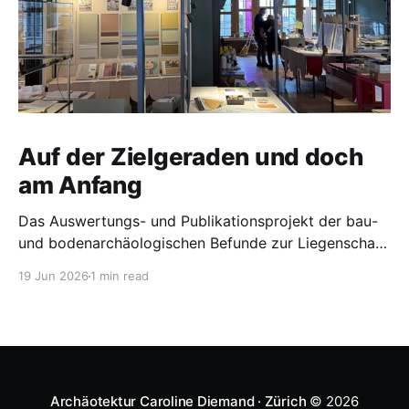
Auf der Zielgeraden und doch
am Anfang
Das Auswertungs- und Publikationsprojekt der bau-
und bodenarchäologischen Befunde zur Liegenschaft
Obere Stube in Stein am Rhein SH befindet sich in
19 Jun 2026
1 min read
den letzten Zügen. Unter der Leitung der
Kantonsarchäologie Schaffhausen durfte sich Miriam
Derungs während den letzten zwei Jahren intensiv
mit der überaus spannenden Bau- und
Besitzergeschichte beschäftigen. Im Fokus
Archäotektur Caroline Diemand · Zürich
© 2026