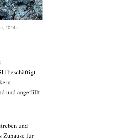
n, 2024).
s
H beschäftigt.
fkern
nd und angefüllt
streben und
s Zuhause für