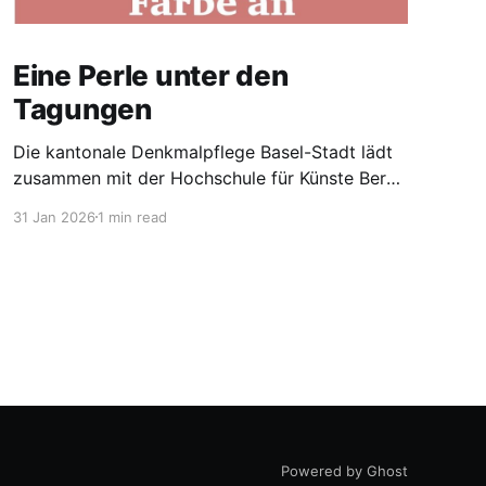
Eine Perle unter den
Tagungen
Die kantonale Denkmalpflege Basel-Stadt lädt
zusammen mit der Hochschule für Künste Bern
HKB am 5. und 6. März 2026 zu einer Tagung
31 Jan 2026
1 min read
zum Thema "Farbe an Wand und Decke" ein. Ein
Thema, das auch uns von Archäotektur immer
wieder in Erstaunen versetzt. So stiessen wir
2025 auffällig oft
Powered by Ghost