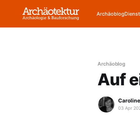
Archäoblog
Dienst
Archäoblog
Auf 
Carolin
03 Apr 20