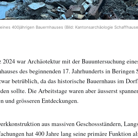
eines 400jährigen Bauernhauses (Bild: Kantonsarchäologie Schaffhause
 2024 war Archäotektur mit der Bauuntersuchung eine
hauses des beginnenden 17. Jahrhunderts in Beringen S
war betrüblich, da das historische Bauernhaus im Dor
en sollte. Die Arbeitstage waren aber äusserst spanne
en und grösseren Entdeckungen.
erkkonstruktion aus massiven Geschossständern, Lang
achungen hat 400 Jahre lang seine primäre Funktion al