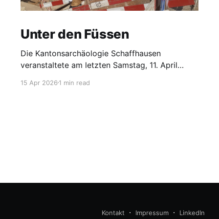
Unter den Füssen
Die Kantonsarchäologie Schaffhausen
veranstaltete am letzten Samstag, 11. April
2026, einen «Tag der offenen Grabung» auf
15 Apr 2026
1 min read
dem Schulhof des Schulhauses Steig in
Schaffhausen. Die Schulhausanlage liegt im
Bereich eines ehemaligen Sondersiechenhauses,
dessen Bestehen bis ins 13. Jahrhundert
bezeugt ist und zur Isolierung insbesondere von
Leprakranken diente. Neben dem Siechenhaus,
das
Kontakt
Impressum
LinkedIn