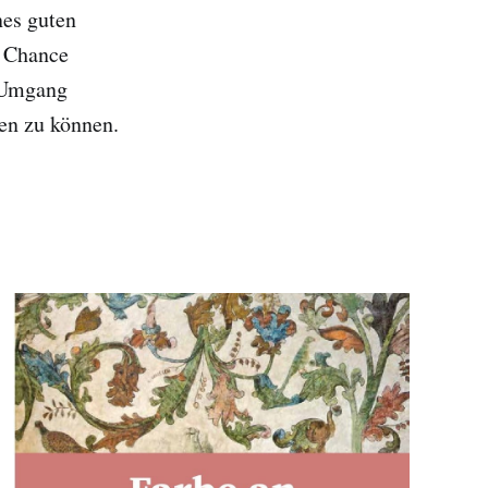
nes guten
e Chance
m Umgang
en zu können.