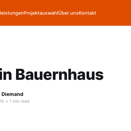
leistungen
Projektauswahl
Über uns
Kontakt
ein Bauernhaus
e Diemand
24
•
1 min read