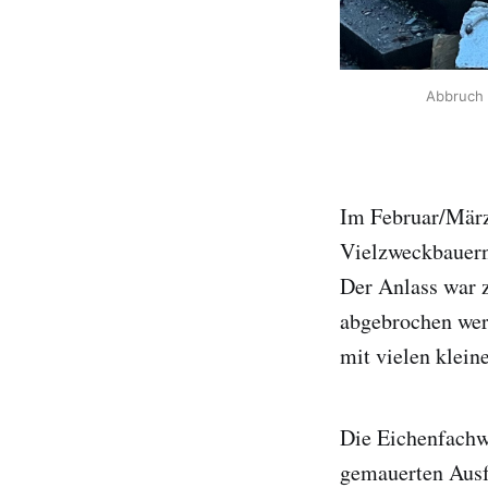
Abbruch 
Im Februar/März
Vielzweckbauern
Der Anlass war z
abgebrochen werd
mit vielen klein
Die Eichenfachw
gemauerten Ausf