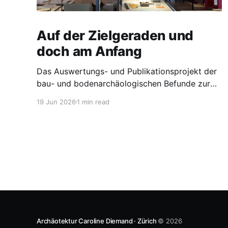
Auf der Zielgeraden und
doch am Anfang
Das Auswertungs- und Publikationsprojekt der
bau- und bodenarchäologischen Befunde zur
Liegenschaft Obere Stube in Stein am Rhein SH
19 Jun 2026
1 min read
befindet sich in den letzten Zügen. Unter der
Leitung der Kantonsarchäologie Schaffhausen
durfte sich Miriam Derungs während den
letzten zwei Jahren intensiv mit der überaus
spannenden Bau- und Besitzergeschichte
beschäftigen. Im Fokus
Archäotektur Caroline Diemand · Zürich
© 2026